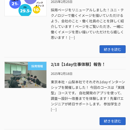
2025年2月25日
採用ページをリニューアルしました！ユニ・テ
クノロジーで働くイメージを描いていただける
よう、会社のこと・働く社員のことを詳しく紹
介しています！ページをご覧いただき、一緒に
働くイメージを思い描いていただけたら嬉しく
思います！ […]
続きを読む
2/18【1day仕事体験】報告！
採用情報
2025年2月18日
東京本社・山梨本社でそれぞれ1dayインターン
シップを開催しました！ 今回のコースは「実践
型」コースです。 自社開発のアプリを使って、
調査～設計～改善までを体験します！先輩ITエ
ンジニアが終日サポートします。 参加学生さ
[…]
続きを読む