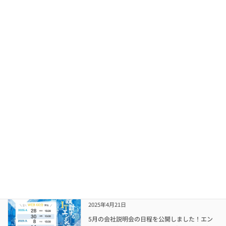
座学から始め、プログラミング完成までを目指
し […]
続きを読む
5月オープンカンパニー始まります！
採用情報
2025年4月24日
5月よりオープンカンパニーを開始いたしま
す！ 60分のWEB開催でさくっと業界研究しま
せんか？IT業界やソフトウェア開発について分
かりやすくご紹介します！夏休み前の業界研究
に◎ 詳細＆ご応募はこちらから！夏季1day仕
事 […]
続きを読む
5月 会社説明会 開催決定！
採用情報
2025年4月21日
5月の会社説明会の日程を公開しました！エン