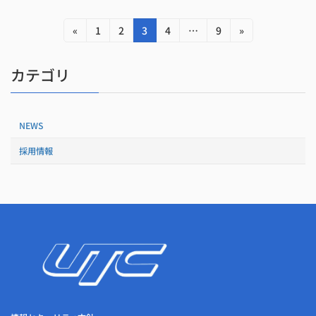
投
固
固
固
固
固
«
1
2
3
4
…
9
»
定
定
定
定
定
稿
ペ
ペ
ペ
ペ
ペ
カテゴリ
の
ー
ー
ー
ー
ー
ジ
ジ
ジ
ジ
ジ
ペ
ー
NEWS
ジ
採用情報
送
り