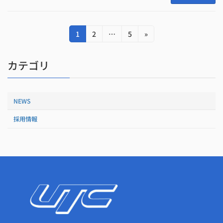
投
固
固
固
1
2
…
5
»
定
定
定
稿
ペ
ペ
ペ
カテゴリ
の
ー
ー
ー
ジ
ジ
ジ
ペ
ー
NEWS
ジ
採用情報
送
り