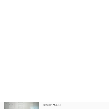
れました。個人開発演習はこれまでの技術検証
とは違い、JavaとJDBCを使って自分の思い描
いたシステムを作るという指定がありました。
[…]
続きを読む
新人研修の様子②
NEWS
2026年5月15日
新人研修の報告、今回は2人目 鳴海さんからの
ご紹介です。 3ヶ月間のJava研修も1ヶ月が経
過しました。学習内容も少しずつ難易度が上が
り、複雑になってきていますが、復習を欠かさ
ず取り組んでいます。また、技術検証では、自
身 […]
続きを読む
新人研修の様子①
NEWS
2026年4月30日