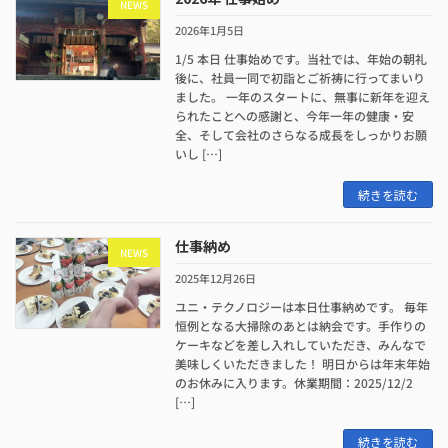
NEWS
2026年1月5日
1/5 本日 仕事始めです。当社では、年始の朝礼
後に、社員一同で初詣とご祈祷に行ってまいり
ました。 一年のスタートに、無事に新年を迎え
られたことへの感謝と、今年一年の健康・安
全、そして会社のさらなる成長をしっかりお願
いし […]
続きを読む
仕事納め
NEWS
2025年12月26日
ユニ・テクノロジーは本日仕事納めです。 毎年
恒例となる大掃除のあとは納会です。手作りの
ケーキなどを差し入れしていただき、みんなで
美味しくいただきました！ 明日からは年末年始
のお休みに入ります。休業期間：2025/12/2
[…]
続きを読む