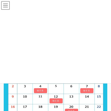
コ
ナ
ン
ビ
テ
ゲ
ン
ー
ツ
シ
TOP
BLOG
採用情報
【WEB】7月会社説明会決定！
へ
ョ
ス
ン
【WEB】7月会社説明会決定！
キ
に
ッ
移
最
2023年6月23日
2023年7月28日
hada
プ
動
終
更
新
日
時
: