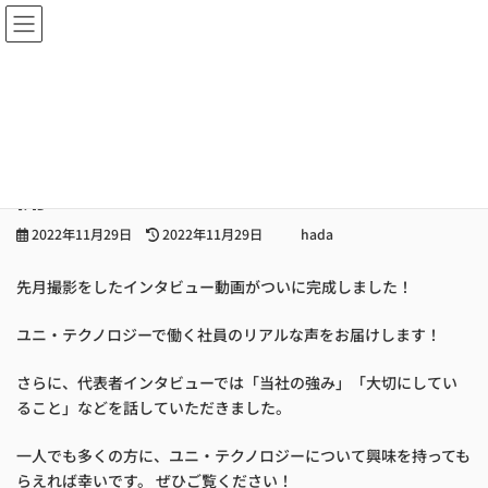
コ
ナ
ン
ビ
テ
ゲ
ン
ー
ツ
シ
TOP
BLOG
NEWS
社員・代表インタビュー動画 公開！
へ
ョ
ス
ン
社員・代表インタビュー動画 公
キ
に
ッ
移
開！
プ
動
最
2022年11月29日
2022年11月29日
hada
終
更
先月撮影をしたインタビュー動画がついに完成しました！
新
日
時
ユニ・テクノロジーで働く社員のリアルな声をお届けします！
:
さらに、代表者インタビューでは「当社の強み」「大切にしてい
ること」などを話していただきました。
一人でも多くの方に、ユニ・テクノロジーについて興味を持っても
らえれば幸いです。 ぜひご覧ください！