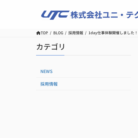
コ
ナ
ン
ビ
テ
ゲ
ン
ー
ツ
シ
TOP
BLOG
採用情報
1day仕事体験開催しました！
へ
ョ
カテゴリ
ス
ン
キ
に
ッ
移
プ
動
NEWS
採用情報