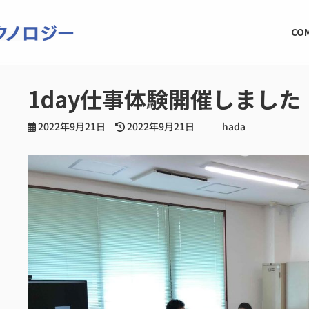
CO
1day仕事体験開催しました
最
2022年9月21日
2022年9月21日
hada
終
更
新
日
時
: