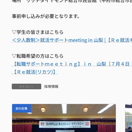
場所 リッチダイヤモンド総合市民会館（甲府市総合市
事前申し込みが必要となります。
▽学生の皆さまはこちら
＜少人数制＞就活サポートmeeting in 山梨 |【Ｒ
▽転職希望の方はこちら
【転職サポートｍｅｅｔｉｎｇ】ｉｎ 山梨［７月４日（土
【Ｒｅ就活(リカツ)】
採用情報
カテゴリー
前の記事