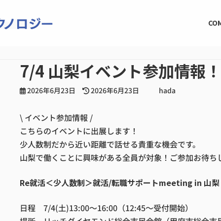
CO
7/4 山梨イベント参加情報
最
2026年6月23日
2026年6月23日
hada
終
更
\ イベント参加情報 /
新
日
こちらのイベントに出展します！
時
少人数制だから近い距離で話せる貴重な機会です。
:
山梨で働くことに興味がある全員が対象！ご参加お待ち
Re就活＜少人数制＞就活/転職サポートmeeting in 山梨
日程 7/4(土)13:00～16:00（12:45～受付開始）