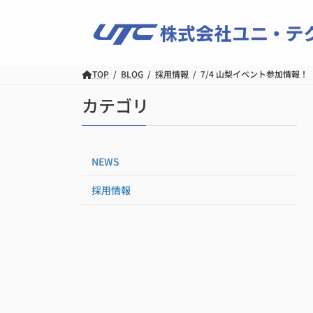
コ
ナ
ン
ビ
テ
ゲ
ン
ー
ツ
シ
TOP
BLOG
採用情報
7/4 山梨イベント参加情報！
へ
ョ
カテゴリ
ス
ン
キ
に
ッ
移
プ
動
NEWS
採用情報